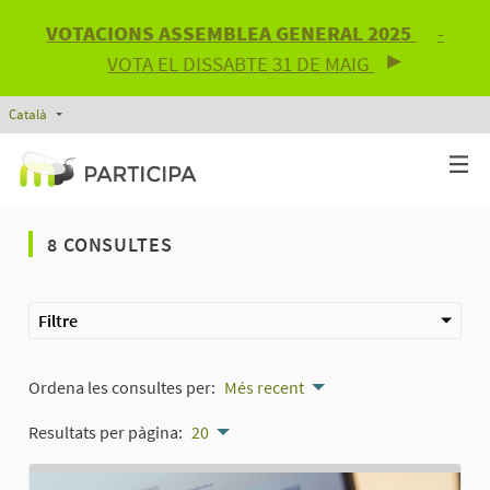
VOTACIONS ASSEMBLEA GENERAL 2025
-
VOTA EL DISSABTE 31 DE MAIG
Català
Triar la llengua
Elegir el idioma
8 CONSULTES
Filtre
Ordena les consultes per:
Més recent
Resultats per pàgina:
20