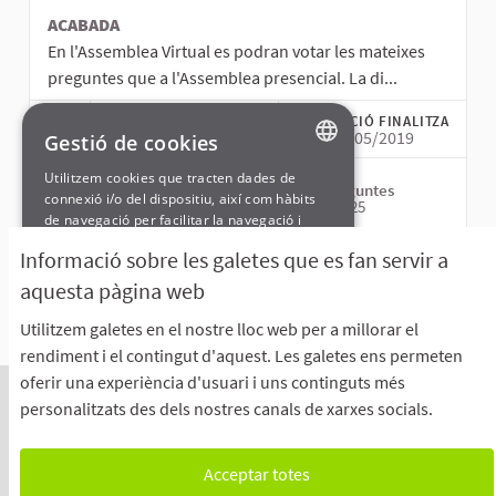
ACABADA
En l'Assemblea Virtual es podran votar les mateixes
preguntes que a l'Assemblea presencial. La di...
COMENÇA LA VOTACIÓ
LA VOTACIÓ FINALITZA
20/05/2019
25/05/2019
Gestió de cookies
Utilitzem cookies que tracten dades de
CREAT EL
ENGLISH
Preguntes
connexió i/o del dispositiu, així com hàbits
25
14/05/2019
de navegació per facilitar la navegació i
SPANISH
podem analitzar estadístiques de l'ús de la
Informació sobre les galetes que es fan servir a
web per poder aplicar millores. Si prems
GL
VEURE
“Acceptar cookies” consenteixes l’ús de
aquesta pàgina web
BASQUE
totes les cookies.
Utilitzem galetes en el nostre lloc web per a millorar el
Si prefereixes configurar el seu ús o limitar-
rendiment i el contingut d'aquest. Les galetes ens permeten
lo, pots fer la teva selecció i guardar-la.
oferir una experiència d'usuari i uns continguts més
personalitzats des dels nostres canals de xarxes socials.
BÀSIQUES
UNCLASSIFIED
Acceptar totes
Com emetre el teu vot a l’Assemblea General
El Blog